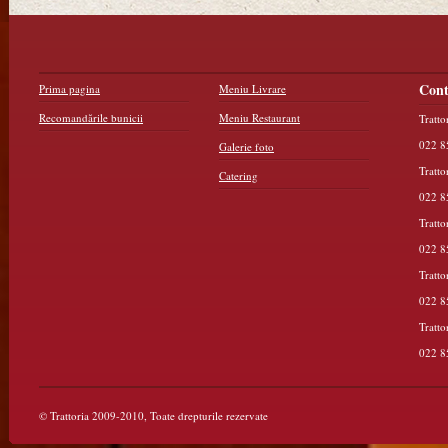
Cont
Prima pagina
Meniu Livrare
Recomandările bunicii
Meniu Restaurant
Tratto
022 8
Galerie foto
Tratto
Catering
022 8
Tratto
022 8
Tratto
022 8
Tratto
022 8
© Trattoria 2009-2010, Toate drepturile rezervate