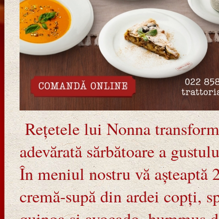
Rețetele lui Nonna transform
adevărată sărbătoare a gustulu
În meniul nostru vă așteaptă 2
cremă-supă din ardei copți, s
quinoa și avocado, hummus de 