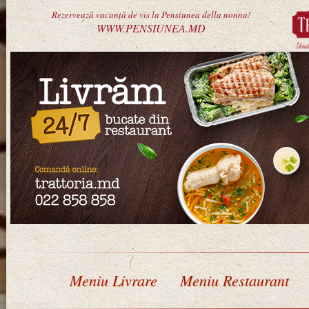
Rezervează vacanță de vis la Pensiunea della nonna!
WWW.PENSIUNEA.MD
Meniu Livrare
Meniu Restaurant