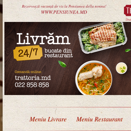
Rezervează vacanță de vis la Pensiunea della nonna!
WWW.PENSIUNEA.MD
Meniu Livrare
Meniu Restaurant