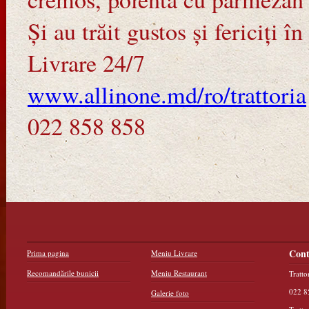
Și au trăit gustos și fericiți î
Livrare 24/7
www.allinone.md/ro/trattoria
022 858 858
Cont
Prima pagina
Meniu Livrare
Recomandările bunicii
Meniu Restaurant
Tratto
022 8
Galerie foto