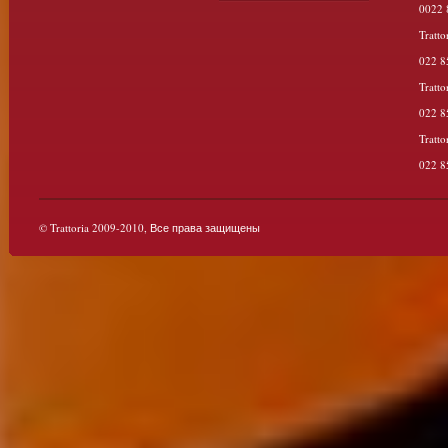
0022 
Tratto
022 8
Tratt
022 8
Tratto
022 8
© Trattoria 2009-2010, Все права защищены