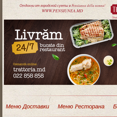
Отдохни от городской суеты в Pensiunea della nonna!
WWW.PENSIUNEA.MD
Меню Доставки
Меню Pесторана
Б