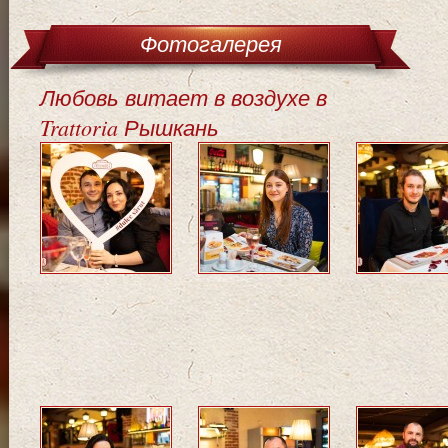
Фотогалерея
Любовь витает в воздухе в
Trattoria Рышкань