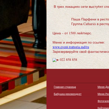
В трех локациях сети выступят сп
Паша Парфени в ресторанах н
Группа Catharsis в рестора
Цена – от 1500 лей/перс.
Меню и информация по ссылке:
www.event.trattoria.md/ru
Зарезервируйте свой фантастическ
022 858 858
Главная страница
Меню До
Бабушка рекомендует
Меню Pе
Фотогал
Кейтерин