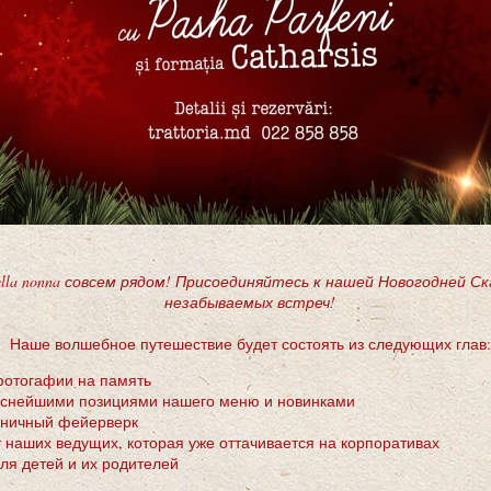
 della nonna совсем рядом! Присоединяйтесь к нашей Новогодней С
незабываемых встреч!
Наше волшебное путешествие будет состоять из следующих глав:
фотогафии на память
куснейшими позициями нашего меню и новинками
здничный фейерверк
 наших ведущих, которая уже оттачивается на корпоративах
ля детей и их родителей