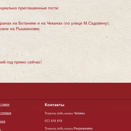
ециально приглашенные гости:
а Ботанике и на Чеканах (по улице М.Садовяну);
не на Рышкановке.
ий год прямо сейчас!
Контакты
ставки
сторана
Trattoria della nonna Чеканы
022 858 858
ерея
Trattoria della nonna Рышкановка
г