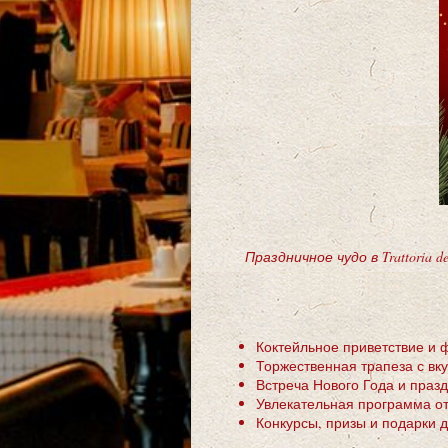
Праздничное чудо в Trattoria
Коктейльное приветствие и 
Торжественная трапеза с в
Встреча Нового Года и пра
Увлекательная программа от
Конкурсы, призы и подарки д