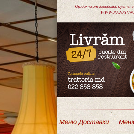
Отдохни от городской суеты в P
WWW.PENSIUN
Меню Доставки
Мен