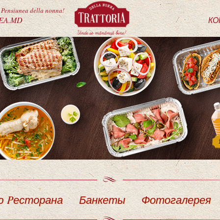
ensiunea della nonna!
EA.MD
КО
ю Pесторана
Банкеты
Фотогалерея