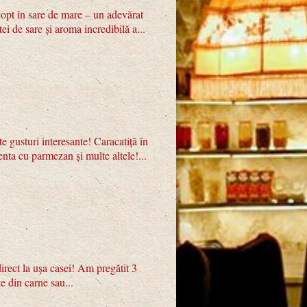
copt în sare de mare – un adevărat
i de sare și aroma incredibilă a...
e gusturi interesante! Caracatiță în
lenta cu parmezan și multe altele!...
irect la ușa casei! Am pregătit 3
e din carne sau...