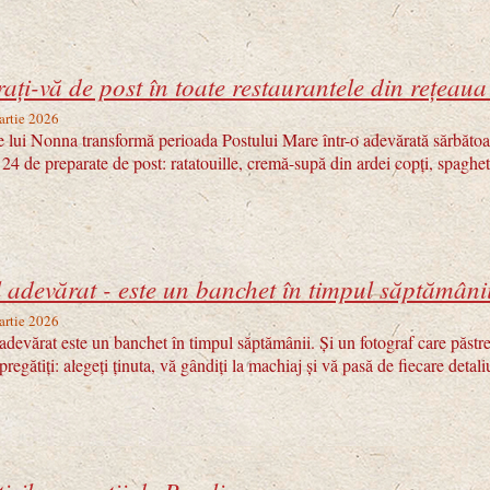
ați-vă de post în toate restaurantele din rețeau
artie 2026
 lui Nonna transformă perioada Postului Mare într-o adevărată sărbătoar
 24 de preparate de post: ratatouille, cremă-supă din ardei copți, spaghet
 adevărat - este un banchet în timpul săptămâni
artie 2026
evărat este un banchet în timpul săptămânii. Și un fotograf care păstr
pregătiți: alegeți ținuta, vă gândiți la machiaj și vă pasă de fiecare deta