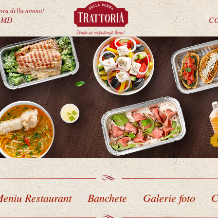
unea della nonna!
.MD
C
eniu Restaurant
Banchete
Galerie foto
C