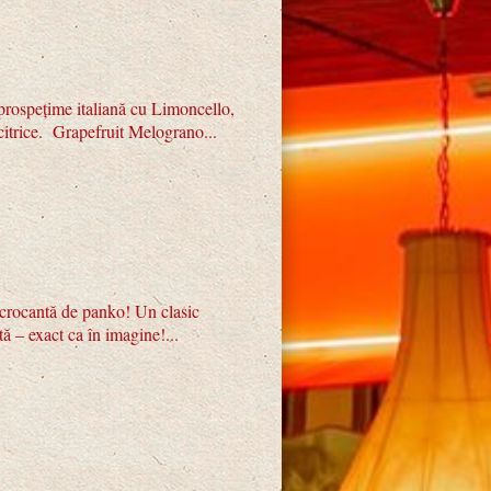
prospețime italiană cu Limoncello,
citrice. Grapefruit Melograno...
ă crocantă de panko! Un clasic
tă – exact ca în imagine!...