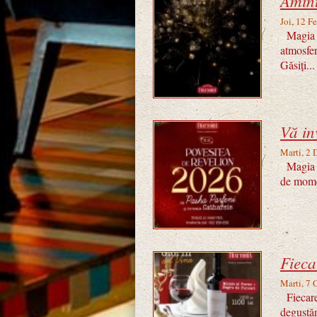
Amint
Joi, 12 F
Magia em
atmosfer
Găsiți...
Vă in
Marti, 2
Magia să
de momen
Fieca
Marti, 7
Fiecare 
degustăr