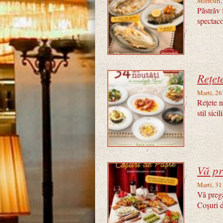
Miercuri
Păstrăv 
spectaco
Rețet
Marti, 2
Rețete n
stil sic
Vă pr
Marti, 31
Vă pregă
Coșuri d