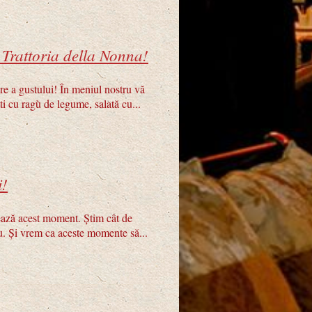
a Trattoria della Nonna!
e a gustului! În meniul nostru vă
ti cu ragù de legume, salată cu...
i!
ează acest moment. Știm cât de
liu. Și vrem ca aceste momente să...