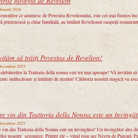
irile poveștii de Revelion
ebruarie 2026
oțiilor ce amintesc de Povestea Revelionului, este cel mai frumos înce
ă prietenoasă și chiar familială, au întâlnit Revelionul oaspeții restaura
vităm să trăiți Povestea de Revelion!
 Decembrie 2025
rbătorilor la Trattoria della nonna este tot mai aproape! Vă invităm să 
te strălucitoare și întâlniri de neuitat! Călătoria noastră magică va avea
re vin din Trattoria della Nonna este un învingă
 Octombrie 2025
vin din Trattoria della Nonna este un învingător! Un învingător ales di
ilor noastre sezoniere. Printre ele – vinul roșu sec Negru de Purcari. Pe 