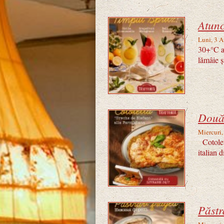
Atunc
Luni, 3 
30+°C af
lămâie ș
Două 
Miercuri,
Cotolett
italian 
Păstr