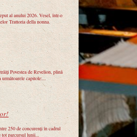
put al anului 2026. Vesel, într-o
ntelor Trattoria della nonna.
trăiți Povestea de Revelion, plină
 următoarele capitole:...
tor!
ntre 250 de concurenți în cadrul
tot parcursul lunii...