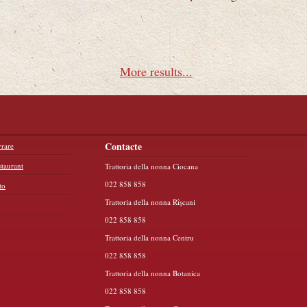
More results...
Contacte
rare
taurant
Trattoria della nonna Ciocana
022 858 858
to
Trattoria della nonna Rîșcani
022 858 858
Trattoria della nonna Centru
022 858 858
Trattoria della nonna Botanica
022 858 858