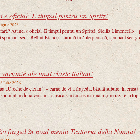
i e oficial: E timpul pentru un Spritz!
August 2026
ară? Atunci e oficial: E timpul pentru un Spritz! Sicilia Limoncello – 
i spumant sec. Bellini Bianco – aromă fină de piersică, spumant sec și 
variante ale unui clasic italian!
 8 Iulie 2026
a „Ureche de elefant” – carne de vită fragedă, bătută subțire, în crust
disponibil în două versiuni: clasică sau cu sos marinara și mozzarella topi
ăv fraged în noul meniu Trattoria della Nonna!