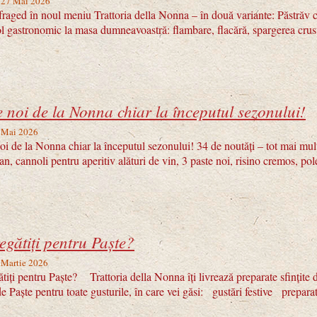
, 27 Mai 2026
fraged în noul meniu Trattoria della Nonna – în două variante: Păstrăv 
l gastronomic la masa dumneavoastră: flambare, flacără, spargerea cruste
e noi de la Nonna chiar la începutul sezonului!
6 Mai 2026
oi de la Nonna chiar la începutul sezonului! 34 de noutăți – tot mai mult
ilian, cannoli pentru aperitiv alături de vin, 3 paste noi, risino cremos, po
egătiți pentru Paște?
 Martie 2026
tiți pentru Paște? Trattoria della Nonna îți livrează preparate sfințite d
e Paște pentru toate gusturile, în care vei găsi: gustări festive preparat