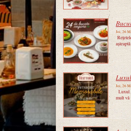
Bucur
Joi, 26 M
Rețetele
așteaptă
Luxul
Joi, 26 M
Luxul ad
mult vă 