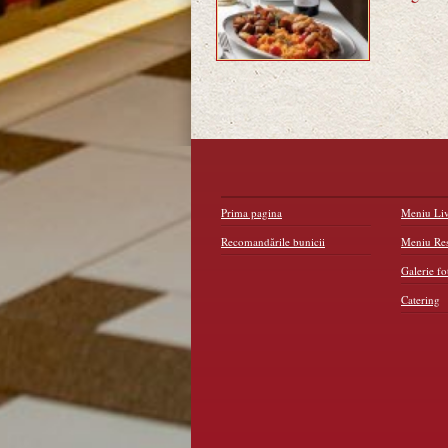
Prima pagina
Meniu Liv
Recomandările bunicii
Meniu Res
Galerie fo
Catering