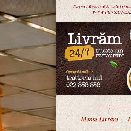
Rezervează vacanță de vis la Pensi
WWW.PENSIUNEA
Meniu Livrare
M